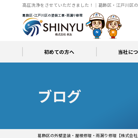
高圧洗浄をさせていただきました！｜葛飾区・江戸川区の
初めての方へ
当社に
工事後の保証とサポート
火災保険修繕リフォーム
眞友が選ばれる理由
屋根・外壁０円診断
当社からの
ブロ
ブログ
葛飾区の外壁塗装・屋根修理・雨漏り修理【株式会社