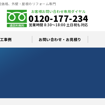
低価格、外壁・屋根のリフォーム専門
お客様お問い合わせ専用ダイヤル
0120-177-234
営業時間 8:30～18:00 土日祝も対応
工事例
お問い合わせ・お見積り
根塗装の塗料について
ミュレーション
替え・葺き替え
査・雨漏り修理
グラルコート
・棟板金工事
根・漆喰補修
カバー工事
どい工事
現場日記
お住まいの屋根・外壁無料診断
プライバシーポリシー
よくあるご質問