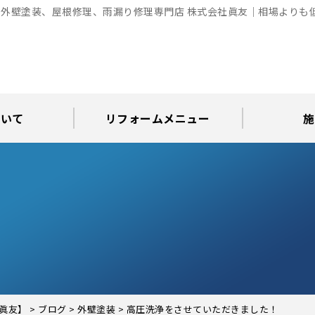
外壁塗装、屋根修理、雨漏り修理専門店 株式会社眞友｜相場よりも
ついて
リフォームメニュー
施
お知らせ
グ
アパート・倉庫・工場等の改修
屋根リフォーム・屋根修理
内装・水まわりリフォーム
屋上・ベランダ防水工事
30年耐久のコーキング
外壁塗装・屋根塗装
玄関リフォーム
現場日記
外壁塗装
屋根塗装
屋根修理
外壁塗装・屋
カラーシ
屋根張り
雨漏り調
インテ
屋根
瓦屋
屋根
雨
眞友】
>
ブログ
>
外壁塗装
>
高圧洗浄をさせていただきました！