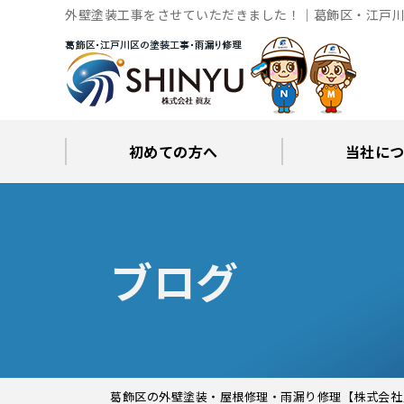
外壁塗装工事をさせていただきました！｜葛飾区・江戸川
初めての方へ
当社に
工事後の保証とサポート
火災保険修繕リフォーム
眞友が選ばれる理由
屋根・外壁０円診断
当社からの
ブロ
ブログ
葛飾区の外壁塗装・屋根修理・雨漏り修理【株式会社