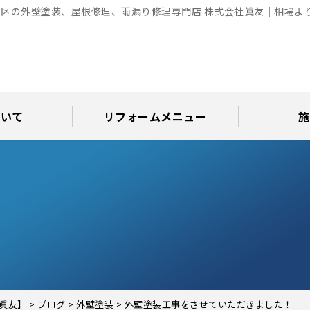
区の外壁塗装、屋根修理、雨漏り修理専門店 株式会社眞友｜相場よ
ついて
リフォームメニュー
施
お知らせ
グ
アパート・倉庫・工場等の改修
屋根リフォーム・屋根修理
内装・水まわりリフォーム
屋上・ベランダ防水工事
30年耐久のコーキング
外壁塗装・屋根塗装
玄関リフォーム
現場日記
外壁塗装
屋根塗装
屋根修理
外壁塗装・屋
カラーシ
屋根張り
雨漏り調
インテ
屋根
瓦屋
屋根
雨
眞友】
>
ブログ
>
外壁塗装
>
外壁塗装工事をさせていただきました！