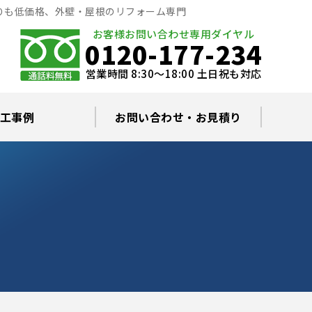
りも低価格、外壁・屋根のリフォーム専門
お客様お問い合わせ専用ダイヤル
0120-177-234
営業時間 8:30～18:00 土日祝も対応
工事例
お問い合わせ・お見積り
根塗装の塗料について
ミュレーション
替え・葺き替え
査・雨漏り修理
グラルコート
・棟板金工事
根・漆喰補修
カバー工事
どい工事
現場日記
お住まいの屋根・外壁無料診断
プライバシーポリシー
よくあるご質問