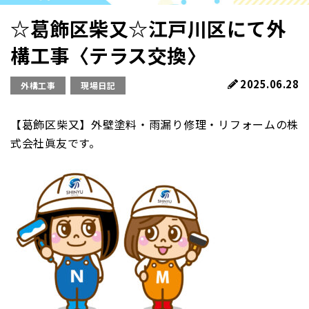
☆葛飾区柴又☆江戸川区にて外
構工事〈テラス交換〉
2025.06.28
外構工事
現場日記
【葛飾区柴又】外壁塗料・雨漏り修理・リフォームの株
式会社眞友です。