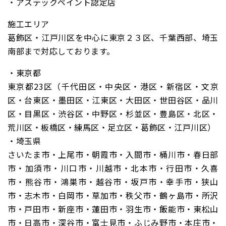
・アステックペイント認定店
施工エリア
葛飾区・江戸川区を中心に東京２３区、千葉西部、埼玉
南部まで対応しております。
・東京都
東京都23区（千代田区・中央区・港区・新宿区・文京
区・台東区・墨田区・江東区・大田区・世田谷区・品川
区・目黒区・渋谷区・中野区・杉並区・豊島区・北区・
荒川区・板橋区・練馬区・足立区・葛飾区・江戸川区）
・埼玉県
さいたま市・上尾市・朝霞市・入間市・桶川市・春日部
市・加須市・川口市・川越市・北本市・行田市・久喜
市・熊谷市・鴻巣市・越谷市・坂戸市・幸手市・狭山
市・志木市・白岡市・草加市・秩父市・鶴ヶ島市・所沢
市・戸田市・新座市・蓮田市・羽生市・飯能市・東松山
市・日高市・深谷市・富士見市・ふじみ野市・本庄市・