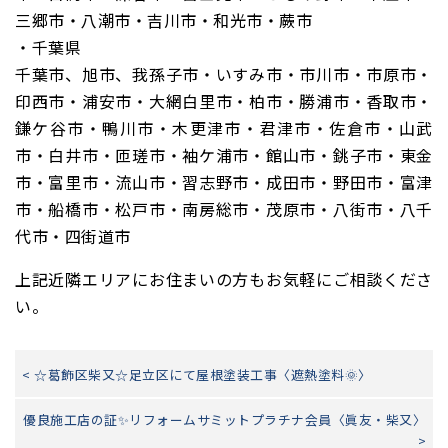
三郷市・八潮市・吉川市・和光市・蕨市
・千葉県
千葉市、旭市、我孫子市・いすみ市・市川市・市原市・
印西市・浦安市・大網白里市・柏市・勝浦市・香取市・
鎌ケ谷市・鴨川市・木更津市・君津市・佐倉市・山武
市・白井市・匝瑳市・袖ケ浦市・館山市・銚子市・東金
市・富里市・流山市・習志野市・成田市・野田市・富津
市・船橋市・松戸市・南房総市・茂原市・八街市・八千
代市・四街道市
上記近隣エリアにお住まいの方もお気軽にご相談くださ
い。
< ☆葛飾区柴又☆足立区にて屋根塗装工事〈遮熱塗料🌞〉
優良施工店の証✨リフォームサミットプラチナ会員〈眞友・柴又〉
>