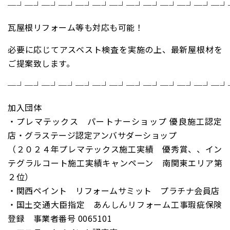
─┘─┘─┘─┘─┘─┘─┘─┘─┘─┘─┘─┘─┘
瓦屋根リフォーム等も対応も可能！
必要に応じてアスベスト検査を実施の上、最新屋根材を
ご提案致します。
─┘─┘─┘─┘─┘─┘─┘─┘─┘─┘─┘─┘─┘
加入団体
・プレマテックス パートナーショップ 優良施工認定
店・グラステージ認定アンバサダーショップ
（２０２４年プレマテックス施工実績 優秀賞、、イン
テグラルコート施工実績キャンペーン 南関東エリア第
２位）
・関西ペイント リフォームサミット プラチナ会員店
・国土交通大臣指定 あんしんリフォーム工事瑕疵保険
登録 事業者番号 0065101