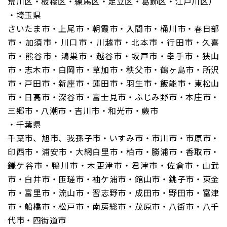
荒川区・板橋区・練馬区・足立区・葛飾区・江戸川区）
・埼玉県
さいたま市・上尾市・朝霞市・入間市・桶川市・春日部
市・加須市・川口市・川越市・北本市・行田市・久喜
市・熊谷市・鴻巣市・越谷市・坂戸市・幸手市・狭山
市・志木市・白岡市・草加市・秩父市・鶴ヶ島市・所沢
市・戸田市・新座市・蓮田市・羽生市・飯能市・東松山
市・日高市・深谷市・富士見市・ふじみ野市・本庄市・
三郷市・八潮市・吉川市・和光市・蕨市
・千葉県
千葉市、旭市、我孫子市・いすみ市・市川市・市原市・
印西市・浦安市・大網白里市・柏市・勝浦市・香取市・
鎌ケ谷市・鴨川市・木更津市・君津市・佐倉市・山武
市・白井市・匝瑳市・袖ケ浦市・館山市・銚子市・東金
市・富里市・流山市・習志野市・成田市・野田市・富津
市・船橋市・松戸市・南房総市・茂原市・八街市・八千
代市・四街道市