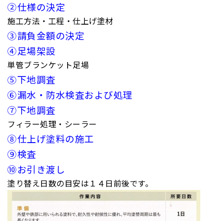
②仕様の決定
施工方法・工程・仕上げ塗材
③請負金額の決定
④足場架設
単管ブランケット足場
⑤下地調査
⑥漏水・防水検査および処理
⑦下地調査
フィラー処理・シーラー
⑧仕上げ塗料の施工
⑨検査
⑩お引き渡し
塗り替え日数の目安は１４日前後です。