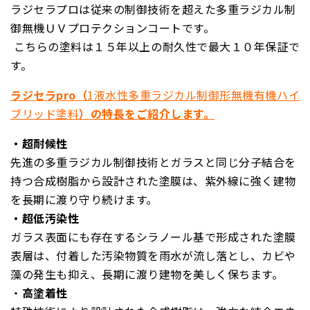
ラジセラプロ
は従来の制御技術を超えた多重ラジカル制
御無機ＵＶプロテクションコートです。
こちらの塗料は１５年以上の耐久性で最大１０年保証で
す。
ラジセラ
pro
（
1液水性多重ラジカル制御形無機有機ハイ
ブリッド塗料
）
の特長をご紹介します。
・
超耐候性
先進の多重ラジカル制御技術とガラスと同じ分子結合を
持つ合成樹脂から設計された塗膜は、紫外線に強く建物
を長期に渡り守り続けます。
・
超低汚染性
ガラス表面にも存在するシラノール基で形成された塗膜
表層は、付着した汚染物質を雨水が流し落とし、カビや
藻の発生も抑え、長期に渡り建物を美しく保ちます。
・
高塗着性