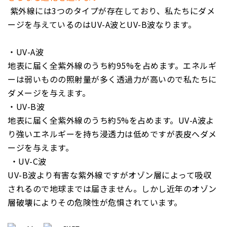
紫外線には
3
つのタイプが存在しており、
私たちにダメ
ージを与えているのはUV-A波とUV-B波なります。
・UV-A波
地表に届く全紫外線のうち約
95%
を占めます。エネルギ
ーは弱いものの照射量が多く透過力が高いので私たちに
ダメージを与えます。
・UV-B波
地表に届く全紫外線のうち約
5%
を占めます。
UV-A
波よ
り強いエネルギーを持ち浸透力は低めですが表皮へダメ
ージを与えます。
・UV-C波
UV-B
波より有害な紫外線ですがオゾン層によって吸収
されるので地球までは届きません。しかし近年のオゾン
層破壊によりその危険性が危惧されています。