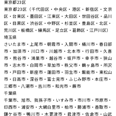
東京都23区
東京都23区（千代田区・中央区・港区・新宿区・文京
区・台東区・墨田区・江東区・大田区・世田谷区・品川
区・目黒区・渋谷区・中野区・杉並区・豊島区・北区・
荒川区・板橋区・練馬区・足立区・葛飾区・江戸川区）
埼玉県
さいたま市・上尾市・朝霞市・入間市・桶川市・春日部
市・加須市・川口市・川越市・北本市・行田市・久喜
市・熊谷市・鴻巣市・越谷市・坂戸市・幸手市・狭山
市・志木市・白岡市・草加市・秩父市・鶴ヶ島市・所沢
市・戸田市・新座市・蓮田市・羽生市・飯能市・東松山
市・日高市・深谷市・富士見市・ふじみ野市・本庄市・
三郷市・八潮市・吉川市・和光市・蕨市
千葉県
千葉市、旭市、我孫子市・いすみ市・市川市・市原市・
印西市・浦安市・大網白里市・柏市・勝浦市・香取市・
鎌ケ谷市・鴨川市・木更津市・君津市・佐倉市・山武