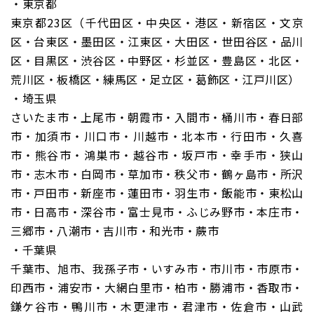
・東京都
東京都23区（千代田区・中央区・港区・新宿区・文京
区・台東区・墨田区・江東区・大田区・世田谷区・品川
区・目黒区・渋谷区・中野区・杉並区・豊島区・北区・
荒川区・板橋区・練馬区・足立区・葛飾区・江戸川区）
・埼玉県
さいたま市・上尾市・朝霞市・入間市・桶川市・春日部
市・加須市・川口市・川越市・北本市・行田市・久喜
市・熊谷市・鴻巣市・越谷市・坂戸市・幸手市・狭山
市・志木市・白岡市・草加市・秩父市・鶴ヶ島市・所沢
市・戸田市・新座市・蓮田市・羽生市・飯能市・東松山
市・日高市・深谷市・富士見市・ふじみ野市・本庄市・
三郷市・八潮市・吉川市・和光市・蕨市
・千葉県
千葉市、旭市、我孫子市・いすみ市・市川市・市原市・
印西市・浦安市・大網白里市・柏市・勝浦市・香取市・
鎌ケ谷市・鴨川市・木更津市・君津市・佐倉市・山武