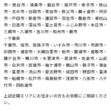
市・熊谷市・鴻巣市・越谷市・坂戸市・幸手市・狭山
市・志木市・白岡市・草加市・秩父市・鶴ヶ島市・所沢
市・戸田市・新座市・蓮田市・羽生市・飯能市・東松山
市・日高市・深谷市・富士見市・ふじみ野市・本庄市・
三郷市・八潮市・吉川市・和光市・蕨市
・千葉県
千葉市、旭市、我孫子市・いすみ市・市川市・市原市・
印西市・浦安市・大網白里市・柏市・勝浦市・香取市・
鎌ケ谷市・鴨川市・木更津市・君津市・佐倉市・山武
市・白井市・匝瑳市・袖ケ浦市・館山市・銚子市・東金
市・富里市・流山市・習志野市・成田市・野田市・富津
市・船橋市・松戸市・南房総市・茂原市・八街市・八千
代市・四街道市
上記近隣エリアにお住まいの方もお気軽にご相談くださ
い。