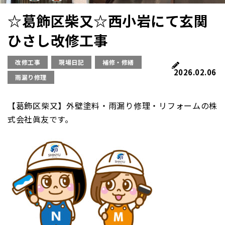
☆葛飾区柴又☆西小岩にて玄関
ひさし改修工事
改修工事
現場日記
補修・修繕
2026.02.06
雨漏り修理
【葛飾区柴又】外壁塗料・雨漏り修理・リフォームの株
式会社眞友です。