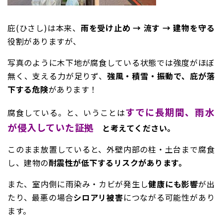
庇(ひさし)は本来、
雨を受け止め → 流す → 建物を守る
役割がありますが、
写真のように木下地が腐食している状態では強度がほぼ
無く、支える力が足りず、
強風・積雪・振動で、庇が落
下する危険
があります！
すでに長期間、雨水
腐食している。と、いうことは
が侵入していた証拠
と考えてください。
このまま放置していると、外壁内部の柱・土台まで腐食
し、建物の
耐震性が低下するリスクがあります。
また、室内側に雨染み・カビが発生し
健康にも影響
が出
たり、最悪の場合
シロアリ被害
につながる可能性があり
ます。