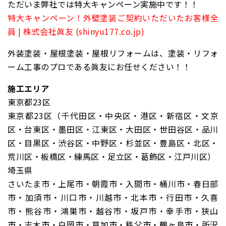
ただいま弊社では特大キャンペーン実施中です！！
特大キャンペーン！外壁塗装ご契約いただいたお客様全
員 | 株式会社眞友 (shinyu177.co.jp)
外装塗装・屋根塗装・屋根リフォームは、塗装・リフォ
ーム工事のプロである眞友にお任せください！！
施工エリア
東京都23区
東京都23区（千代田区・中央区・港区・新宿区・文京
区・台東区・墨田区・江東区・大田区・世田谷区・品川
区・目黒区・渋谷区・中野区・杉並区・豊島区・北区・
荒川区・板橋区・練馬区・足立区・葛飾区・江戸川区）
埼玉県
さいたま市・上尾市・朝霞市・入間市・桶川市・春日部
市・加須市・川口市・川越市・北本市・行田市・久喜
市・熊谷市・鴻巣市・越谷市・坂戸市・幸手市・狭山
市・志木市・白岡市・草加市・秩父市・鶴ヶ島市・所沢