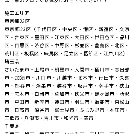
ム工事のプロである眞友にお任せください！！
施工エリア
東京都23区
東京都23区（千代田区・中央区・港区・新宿区・文京
区・台東区・墨田区・江東区・大田区・世田谷区・品川
区・目黒区・渋谷区・中野区・杉並区・豊島区・北区・
荒川区・板橋区・練馬区・足立区・葛飾区・江戸川区）
埼玉県
さいたま市・上尾市・朝霞市・入間市・桶川市・春日部
市・加須市・川口市・川越市・北本市・行田市・久喜
市・熊谷市・鴻巣市・越谷市・坂戸市・幸手市・狭山
市・志木市・白岡市・草加市・秩父市・鶴ヶ島市・所沢
市・戸田市・新座市・蓮田市・羽生市・飯能市・東松山
市・日高市・深谷市・富士見市・ふじみ野市・本庄市・
三郷市・八潮市・吉川市・和光市・蕨市
千葉県