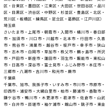
区・台東区・墨田区・江東区・大田区・世田谷区・品川
区・目黒区・渋谷区・中野区・杉並区・豊島区・北区・
荒川区・板橋区・練馬区・足立区・葛飾区・江戸川区）
埼玉県
さいたま市・上尾市・朝霞市・入間市・桶川市・春日部
市・加須市・川口市・川越市・北本市・行田市・久喜
市・熊谷市・鴻巣市・越谷市・坂戸市・幸手市・狭山
市・志木市・白岡市・草加市・秩父市・鶴ヶ島市・所沢
市・戸田市・新座市・蓮田市・羽生市・飯能市・東松山
市・日高市・深谷市・富士見市・ふじみ野市・本庄市・
三郷市・八潮市・吉川市・和光市・蕨市
千葉県
千葉市、旭市、我孫子市・いすみ市・市川市・市原市・
印西市・浦安市・大網白里市・柏市・勝浦市・香取市・
鎌ケ谷市・鴨川市・木更津市・君津市・佐倉市・山武
市・白井市・匝瑳市・袖ケ浦市・館山市・銚子市・東金