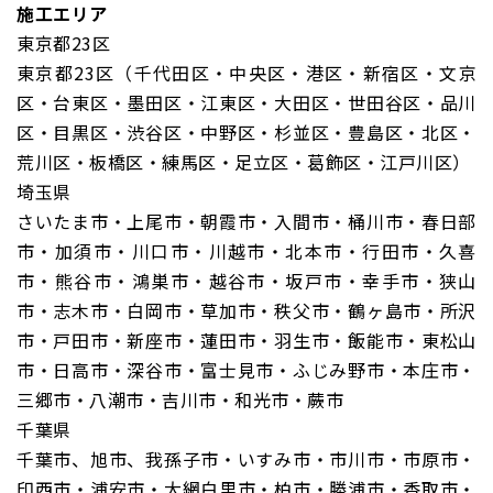
施工エリア
東京都23区
東京都23区（千代田区・中央区・港区・新宿区・文京
区・台東区・墨田区・江東区・大田区・世田谷区・品川
区・目黒区・渋谷区・中野区・杉並区・豊島区・北区・
荒川区・板橋区・練馬区・足立区・葛飾区・江戸川区）
埼玉県
さいたま市・上尾市・朝霞市・入間市・桶川市・春日部
市・加須市・川口市・川越市・北本市・行田市・久喜
市・熊谷市・鴻巣市・越谷市・坂戸市・幸手市・狭山
市・志木市・白岡市・草加市・秩父市・鶴ヶ島市・所沢
市・戸田市・新座市・蓮田市・羽生市・飯能市・東松山
市・日高市・深谷市・富士見市・ふじみ野市・本庄市・
三郷市・八潮市・吉川市・和光市・蕨市
千葉県
千葉市、旭市、我孫子市・いすみ市・市川市・市原市・
印西市・浦安市・大網白里市・柏市・勝浦市・香取市・