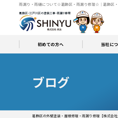
雨漏り・雨樋について☆葛飾区・雨漏り修理☆｜葛飾区・
初めての方へ
当社に
工事後の保証とサポート
火災保険修繕リフォーム
眞友が選ばれる理由
屋根・外壁０円診断
当社からの
ブロ
ブログ
葛飾区の外壁塗装・屋根修理・雨漏り修理【株式会社