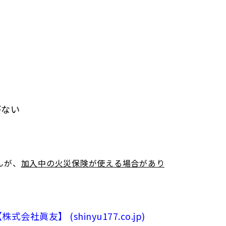
がない
んが、
加入中の火災保険が使える場合があり
】 (shinyu177.co.jp)