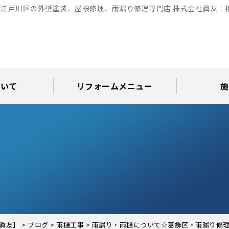
江戸川区の外壁塗装、屋根修理、雨漏り修理専門店 株式会社眞友｜
ついて
リフォームメニュー
施
お知らせ
グ
アパート・倉庫・工場等の改修
屋根リフォーム・屋根修理
内装・水まわりリフォーム
屋上・ベランダ防水工事
30年耐久のコーキング
外壁塗装・屋根塗装
玄関リフォーム
現場日記
外壁塗装
屋根塗装
屋根修理
外壁塗装・屋
カラーシ
屋根張り
雨漏り調
インテ
屋根
瓦屋
屋根
雨
眞友】
>
ブログ
>
雨樋工事
>
雨漏り・雨樋について☆葛飾区・雨漏り修