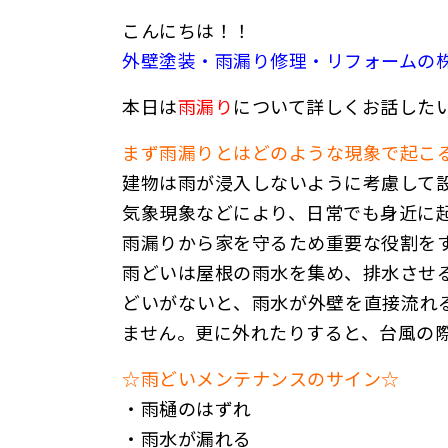
こんにちは！！
外壁塗装・雨漏り修理・リフォームの
本日は
雨漏り
について詳しくお話した
まず雨漏りとはどのような現象で起こ
建物は雨が浸入しないように考慮して
気象現象などにより、日常でも身近に
雨漏りから家を守るため重要な役割を
雨どいは
屋根の雨水を集め、排水させ
どいがないと、雨水が外壁を直接流れ
ません。
更に外れたりすると、台風の
☆雨どいメンテナンスのサイン☆
・雨樋のはずれ
・雨水が漏れる