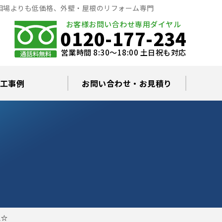
相場よりも低価格、外壁・屋根のリフォーム専門
お客様お問い合わせ専用ダイヤル
0120-177-234
営業時間 8:30～18:00 土日祝も対応
工事例
お問い合わせ・お見積り
根塗装の塗料について
ミュレーション
替え・葺き替え
査・雨漏り修理
グラルコート
・棟板金工事
根・漆喰補修
カバー工事
どい工事
現場日記
お住まいの屋根・外壁無料診断
プライバシーポリシー
よくあるご質問
理☆