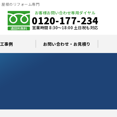
・屋根のリフォーム専門
お客様お問い合わせ専用ダイヤル
0120-177-234
営業時間 8:30～18:00 土日祝も対応
工事例
お問い合わせ・お見積り
根塗装の塗料について
ミュレーション
替え・葺き替え
査・雨漏り修理
グラルコート
・棟板金工事
根・漆喰補修
カバー工事
どい工事
現場日記
お住まいの屋根・外壁無料診断
プライバシーポリシー
よくあるご質問