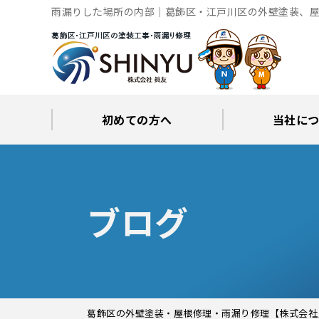
雨漏りした場所の内部｜葛飾区・江戸川区の外壁塗装、屋
初めての方へ
当社に
工事後の保証とサポート
火災保険修繕リフォーム
眞友が選ばれる理由
屋根・外壁０円診断
当社からの
ブロ
ブログ
葛飾区の外壁塗装・屋根修理・雨漏り修理【株式会社