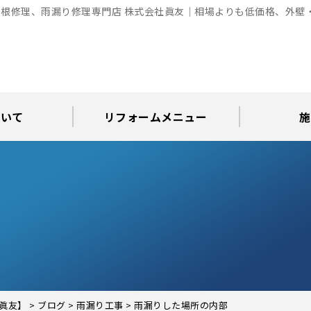
根修理、雨漏り修理専門店 株式会社眞友｜相場よりも低価格、外壁
ついて
リフォームメニュー
施
お知らせ
グ
アパート・倉庫・工場等の改修
屋根リフォーム・屋根修理
内装・水まわりリフォーム
屋上・ベランダ防水工事
30年耐久のコーキング
外壁塗装・屋根塗装
玄関リフォーム
現場日記
外壁塗装
屋根塗装
屋根修理
外壁塗装・屋
カラーシ
屋根張り
雨漏り調
インテ
屋根
瓦屋
屋根
雨
眞友】
>
ブログ
>
雨漏り工事
>
雨漏りした場所の内部