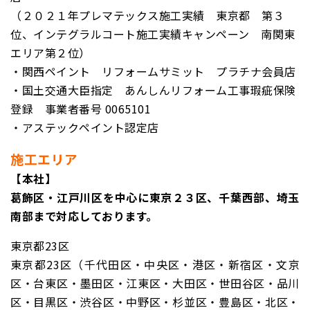
（２０２１年プレマテックス施工実績 東京都 第３
位、インテグラルコート施工実績キャンペーン 南関東
エリア第２位）
・関西ペイント リフォームサミット プラチナ
会員店
・国土交通大臣指定 あんしんリフォーム工事瑕疵保険
登録
事業者番号 0065101
・アステックペイント認定店
施工エリア
【本社】
葛飾区・江戸川区を中心に東京２３区、千葉西部、埼玉
南部まで対応しております。
東京都23区
東京都23区（千代田区・中央区・港区・新宿区・文京
区・台東区・墨田区・江東区・大田区・世田谷区・品川
区・目黒区・渋谷区・中野区・杉並区・豊島区・北区・