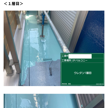
＜１層目＞