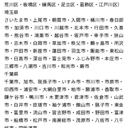
荒川区・板橋区・練馬区・足立区・葛飾区・江戸川区）
埼玉県
さいたま市・上尾市・朝霞市・入間市・桶川市・春日部
市・加須市・川口市・川越市・北本市・行田市・久喜
市・熊谷市・鴻巣市・越谷市・坂戸市・幸手市・狭山
市・志木市・白岡市・草加市・秩父市・鶴ヶ島市・所沢
市・戸田市・新座市・蓮田市・羽生市・飯能市・東松山
市・日高市・深谷市・富士見市・ふじみ野市・本庄市・
三郷市・八潮市・吉川市・和光市・蕨市
千葉県
千葉市、旭市、我孫子市・いすみ市・市川市・市原市・
印西市・浦安市・大網白里市・柏市・勝浦市・香取市・
鎌ケ谷市・鴨川市・木更津市・君津市・佐倉市・山武
市・白井市・匝瑳市・袖ケ浦市・館山市・銚子市・東金
市・富里市・流山市・習志野市・成田市・野田市・富津
市・船橋市・松戸市・南房総市・茂原市・八街市・八千
代市・四街道市