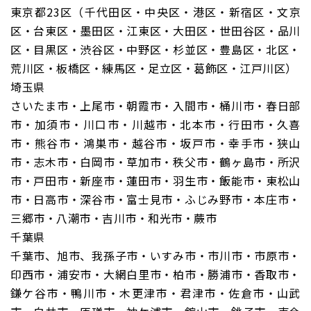
東京都23区（千代田区・中央区・港区・新宿区・文京
区・台東区・墨田区・江東区・大田区・世田谷区・品川
区・目黒区・渋谷区・中野区・杉並区・豊島区・北区・
荒川区・板橋区・練馬区・足立区・葛飾区・江戸川区）
埼玉県
さいたま市・上尾市・朝霞市・入間市・桶川市・春日部
市・加須市・川口市・川越市・北本市・行田市・久喜
市・熊谷市・鴻巣市・越谷市・坂戸市・幸手市・狭山
市・志木市・白岡市・草加市・秩父市・鶴ヶ島市・所沢
市・戸田市・新座市・蓮田市・羽生市・飯能市・東松山
市・日高市・深谷市・富士見市・ふじみ野市・本庄市・
三郷市・八潮市・吉川市・和光市・蕨市
千葉県
千葉市、旭市、我孫子市・いすみ市・市川市・市原市・
印西市・浦安市・大網白里市・柏市・勝浦市・香取市・
鎌ケ谷市・鴨川市・木更津市・君津市・佐倉市・山武