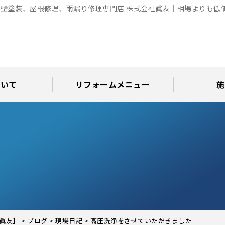
壁塗装、屋根修理、雨漏り修理専門店 株式会社眞友｜相場よりも低
ついて
リフォームメニュー
施
お知らせ
グ
アパート・倉庫・工場等の改修
屋根リフォーム・屋根修理
内装・水まわりリフォーム
屋上・ベランダ防水工事
30年耐久のコーキング
外壁塗装・屋根塗装
玄関リフォーム
現場日記
外壁塗装
屋根塗装
屋根修理
外壁塗装・屋
カラーシ
屋根張り
雨漏り調
インテ
屋根
瓦屋
屋根
雨
眞友】
>
ブログ
>
現場日記
>
高圧洗浄をさせていただきました