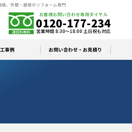
価格、外壁・屋根のリフォーム専門
お客様お問い合わせ専用ダイヤル
0120-177-234
営業時間 8:30～18:00 土日祝も対応
工事例
お問い合わせ・お見積り
根塗装の塗料について
ミュレーション
替え・葺き替え
査・雨漏り修理
グラルコート
・棟板金工事
根・漆喰補修
カバー工事
どい工事
現場日記
お住まいの屋根・外壁無料診断
プライバシーポリシー
よくあるご質問