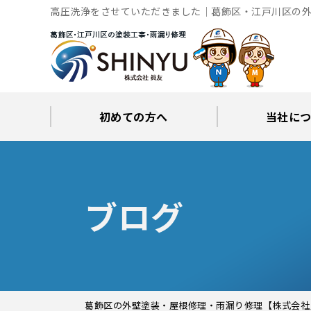
高圧洗浄をさせていただきました｜葛飾区・江戸川区の外
初めての方へ
当社に
工事後の保証とサポート
火災保険修繕リフォーム
眞友が選ばれる理由
屋根・外壁０円診断
当社からの
ブロ
ブログ
葛飾区の外壁塗装・屋根修理・雨漏り修理【株式会社