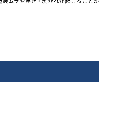
塗装ムラや
浮き・剥がれが起こる
ことが