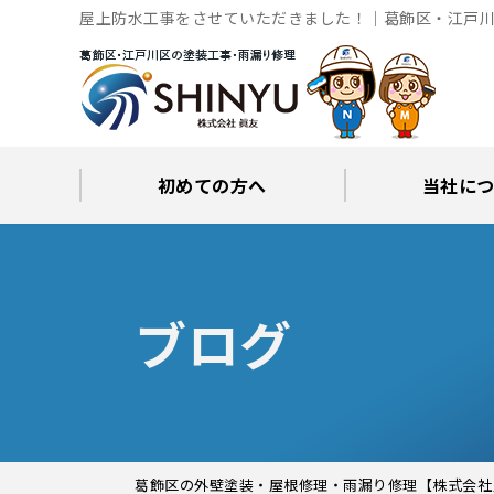
屋上防水工事をさせていただきました！｜葛飾区・江戸川
初めての方へ
当社に
工事後の保証とサポート
火災保険修繕リフォーム
眞友が選ばれる理由
屋根・外壁０円診断
当社からの
ブロ
ブログ
葛飾区の外壁塗装・屋根修理・雨漏り修理【株式会社