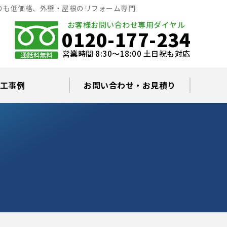
りも低価格、外壁・屋根のリフォーム専門
お客様お問い合わせ専用ダイヤル
0120-177-234
営業時間 8:30～18:00 土日祝も対応
工事例
お問い合わせ・お見積り
根塗装の塗料について
ミュレーション
替え・葺き替え
査・雨漏り修理
グラルコート
・棟板金工事
根・漆喰補修
カバー工事
どい工事
現場日記
お住まいの屋根・外壁無料診断
プライバシーポリシー
よくあるご質問