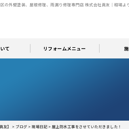
区の外壁塗装、屋根修理、雨漏り修理専門店 株式会社眞友｜相場よ
ついて
リフォームメニュー
施
お知らせ
グ
アパート・倉庫・工場等の改修
屋根リフォーム・屋根修理
内装・水まわりリフォーム
屋上・ベランダ防水工事
30年耐久のコーキング
外壁塗装・屋根塗装
玄関リフォーム
現場日記
外壁塗装
屋根塗装
屋根修理
外壁塗装・屋
カラーシ
屋根張り
雨漏り調
インテ
屋根
瓦屋
屋根
雨
眞友】
>
ブログ
>
現場日記
>
屋上防水工事をさせていただきました！