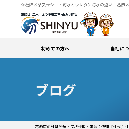
☆葛飾区柴又☆シート防水とウレタン防水の違い｜葛飾区
初めての方へ
当社に
工事後の保証とサポート
火災保険修繕リフォーム
眞友が選ばれる理由
屋根・外壁０円診断
当社からの
ブロ
ブログ
葛飾区の外壁塗装・屋根修理・雨漏り修理【株式会社