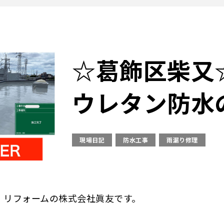
☆葛飾区柴又
ウレタン防水
現場日記
防水工事
雨漏り修理
・リフォームの株式会社眞友です。