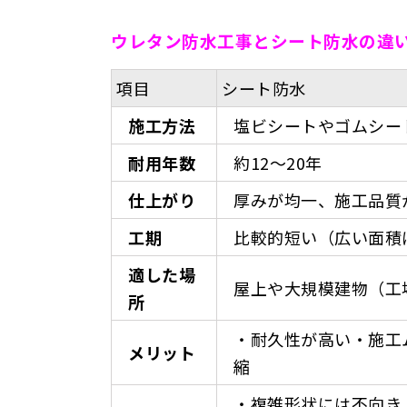
ウレタン防水工事とシート防水の違
項目
シート防水
施工方法
塩ビシートやゴムシー
耐用年数
約12〜20年
仕上がり
厚みが均一、施工品質
工期
比較的短い（広い面積
適した場
屋上や大規模建物（工
所
・耐久性が高い・施工
メリット
縮
・複雑形状には不向き