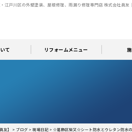
・江戸川区の外壁塗装、屋根修理、雨漏り修理専門店 株式会社眞友
ついて
リフォームメニュー
施
お知らせ
グ
アパート・倉庫・工場等の改修
屋根リフォーム・屋根修理
内装・水まわりリフォーム
屋上・ベランダ防水工事
30年耐久のコーキング
外壁塗装・屋根塗装
玄関リフォーム
現場日記
外壁塗装
屋根塗装
屋根修理
外壁塗装・屋
カラーシ
屋根張り
雨漏り調
インテ
屋根
瓦屋
屋根
雨
眞友】
>
ブログ
>
現場日記
>
☆葛飾区柴又☆シート防水とウレタン防水