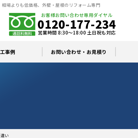
｜相場よりも低価格、外壁・屋根のリフォーム専門
お客様お問い合わせ専用ダイヤル
0120-177-234
営業時間 8:30～18:00 土日祝も対応
工事例
お問い合わせ・お見積り
根塗装の塗料について
ミュレーション
替え・葺き替え
査・雨漏り修理
グラルコート
・棟板金工事
根・漆喰補修
カバー工事
どい工事
現場日記
お住まいの屋根・外壁無料診断
プライバシーポリシー
よくあるご質問
の違い