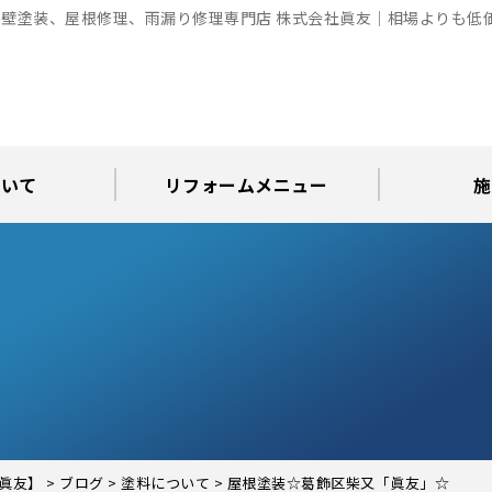
壁塗装、屋根修理、雨漏り修理専門店 株式会社眞友｜相場よりも低
ついて
リフォームメニュー
施
お知らせ
グ
アパート・倉庫・工場等の改修
屋根リフォーム・屋根修理
内装・水まわりリフォーム
屋上・ベランダ防水工事
30年耐久のコーキング
外壁塗装・屋根塗装
玄関リフォーム
現場日記
外壁塗装
屋根塗装
屋根修理
外壁塗装・屋
カラーシ
屋根張り
雨漏り調
インテ
屋根
瓦屋
屋根
雨
眞友】
>
ブログ
>
塗料について
>
屋根塗装☆葛飾区柴又「眞友」☆