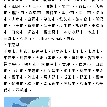
市・加須市・川口市・川越市・北本市・行田市・久喜
市・熊谷市・鴻巣市・越谷市・坂戸市・幸手市・狭山
市・志木市・白岡市・草加市・秩父市・鶴ヶ島市・所沢
市・戸田市・新座市・蓮田市・羽生市・飯能市・東松山
市・日高市・深谷市・富士見市・ふじみ野市・本庄市・
三郷市・八潮市・吉川市・和光市・蕨市
・千葉県
千葉市、旭市、我孫子市・いすみ市・市川市・市原市・
印西市・浦安市・大網白里市・柏市・勝浦市・香取市・
鎌ケ谷市・鴨川市・木更津市・君津市・佐倉市・山武
市・白井市・匝瑳市・袖ケ浦市・館山市・銚子市・東金
市・富里市・流山市・習志野市・成田市・野田市・富津
市・船橋市・松戸市・南房総市・茂原市・八街市・八千
代市・四街道市