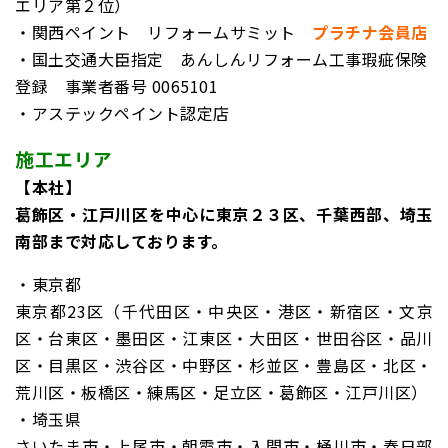
エリア第２位）
・関西ペイント リフォームサミット
プラチナ会員店
・国土交通大臣指定 あんしんリフォーム工事瑕疵保険
登録
事業者番号 0065101
・アステックペイント認定店
施工エリア
【本社】
葛飾区・江戸川区を中心に東京２３区、千葉西部、埼玉
南部まで対応しております。
・東京都
東京都23区（千代田区・中央区・港区・新宿区・文京
区・台東区・墨田区・江東区・大田区・世田谷区・品川
区・目黒区・渋谷区・中野区・杉並区・豊島区・北区・
荒川区・板橋区・練馬区・足立区・葛飾区・江戸川区）
・埼玉県
さいたま市・上尾市・朝霞市・入間市・桶川市・春日部