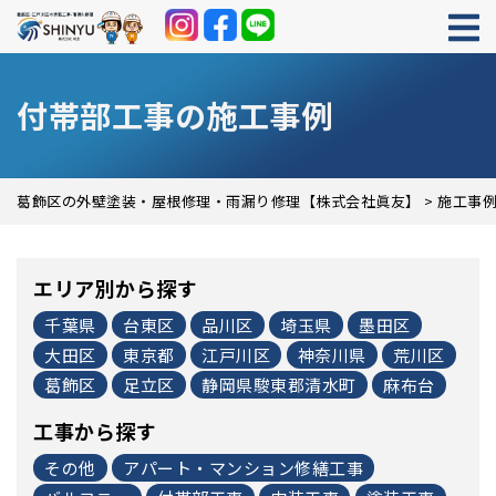
付帯部工事の施工事例
葛飾区の外壁塗装・屋根修理・雨漏り修理【株式会社眞友】
>
施工事
エリア別から探す
千葉県
台東区
品川区
埼玉県
墨田区
大田区
東京都
江戸川区
神奈川県
荒川区
葛飾区
足立区
静岡県駿東郡清水町
麻布台
工事から探す
その他
アパート・マンション修繕工事