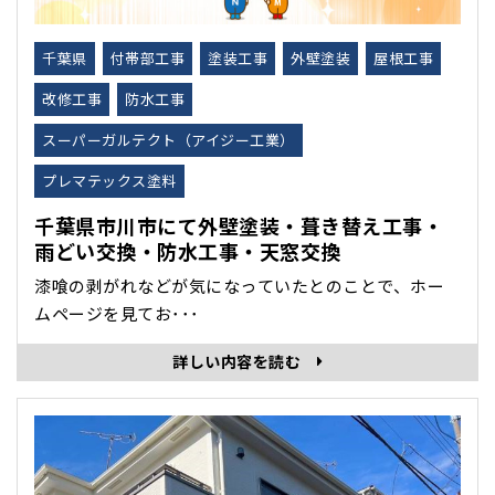
千葉県
付帯部工事
塗装工事
外壁塗装
屋根工事
改修工事
防水工事
スーパーガルテクト（アイジー工業）
プレマテックス塗料
千葉県市川市にて外壁塗装・葺き替え工事・
雨どい交換・防水工事・天窓交換
漆喰の剥がれなどが気になっていたとのことで、ホー
ムページを見てお･･･
詳しい内容を読む