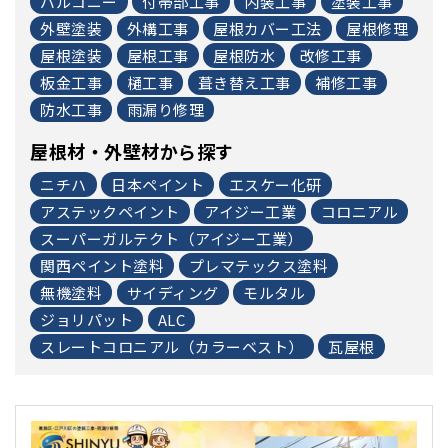
バルコニー
付帯部工事
内装工事
塗装工事
外壁塗装
外構工事
屋根カバー工法
屋根修理
屋根塗装
屋根工事
屋根防水
改修工事
板金工事
樋工事
葺き替え工事
補修工事
防水工事
雨漏り修理
屋根材・外壁材から探す
ニチハ
日本ペイント
エスケー化研
アステックペイント
アイジー工業
コロニアル
スーパーガルテクト（アイジー工業）
関西ペイント塗料
プレマテックス塗料
無機塗料
サイディング
モルタル
ジョリパット
ALC
スレートコロニアル（カラーベスト）
瓦屋根