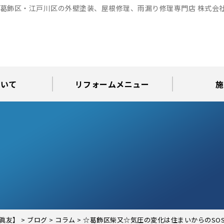
｜葛飾区・江戸川区の外壁塗装、屋根修理、雨漏り修理専門店 株式会
ついて
リフォームメニュー
施
お知らせ
グ
アパート・倉庫・工場等の改修
屋根リフォーム・屋根修理
内装・水まわりリフォーム
屋上・ベランダ防水工事
30年耐久のコーキング
外壁塗装・屋根塗装
玄関リフォーム
現場日記
外壁塗装
屋根塗装
屋根修理
外壁塗装・屋
カラーシ
屋根張り
雨漏り調
インテ
屋根
瓦屋
屋根
雨
眞友】
>
ブログ
>
コラム
>
☆葛飾区柴又☆気圧の変化は住まいからのSO