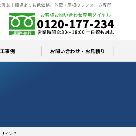
社眞友｜相場よりも低価格、外壁・屋根のリフォーム専門
お客様お問い合わせ専用ダイヤル
0120-177-234
営業時間 8:30～18:00 土日祝も対応
工事例
お問い合わせ・お見積り
根塗装の塗料について
ミュレーション
替え・葺き替え
査・雨漏り修理
グラルコート
・棟板金工事
根・漆喰補修
カバー工事
どい工事
現場日記
お住まいの屋根・外壁無料診断
プライバシーポリシー
よくあるご質問
Sサイン？