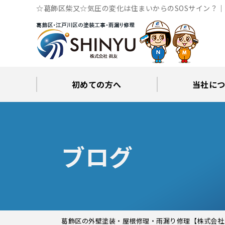
☆葛飾区柴又☆気圧の変化は住まいからのSOSサイン？
初めての方へ
当社に
工事後の保証とサポート
火災保険修繕リフォーム
眞友が選ばれる理由
屋根・外壁０円診断
当社からの
ブロ
ブログ
葛飾区の外壁塗装・屋根修理・雨漏り修理【株式会社