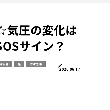
☆気圧の変化は
SOSサイン？
棟板金
樋
防水工事
2026.06.17