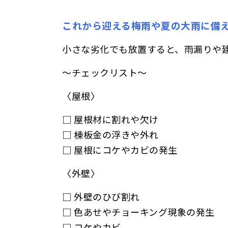
これから迎える梅雨や夏の大雨に備
小さな劣化でも放置すると、雨漏りや
～チェックリスト～
〈屋根〉
□ 屋根材に割れや欠け
□ 棟板金の浮きや外れ
□ 屋根にコケやカビの発生
〈外壁〉
□ 外壁のひび割れ
□ 色あせやチョーキング現象の発生
□ コケやカビ