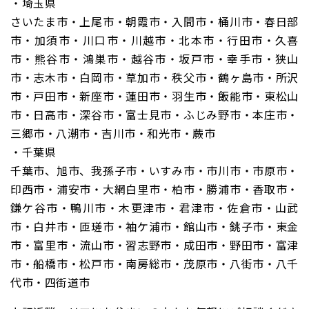
・埼玉県
さいたま市・上尾市・朝霞市・入間市・桶川市・春日部
市・加須市・川口市・川越市・北本市・行田市・久喜
市・熊谷市・鴻巣市・越谷市・坂戸市・幸手市・狭山
市・志木市・白岡市・草加市・秩父市・鶴ヶ島市・所沢
市・戸田市・新座市・蓮田市・羽生市・飯能市・東松山
市・日高市・深谷市・富士見市・ふじみ野市・本庄市・
三郷市・八潮市・吉川市・和光市・蕨市
・千葉県
千葉市、旭市、我孫子市・いすみ市・市川市・市原市・
印西市・浦安市・大網白里市・柏市・勝浦市・香取市・
鎌ケ谷市・鴨川市・木更津市・君津市・佐倉市・山武
市・白井市・匝瑳市・袖ケ浦市・館山市・銚子市・東金
市・富里市・流山市・習志野市・成田市・野田市・富津
市・船橋市・松戸市・南房総市・茂原市・八街市・八千
代市・四街道市