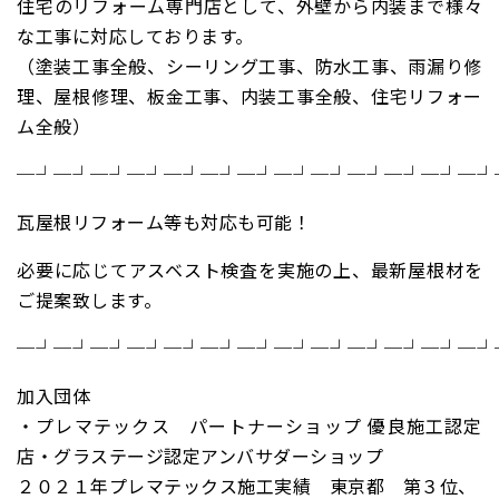
住宅のリフォーム専門店として、外壁から内装まで様々
な工事に対応しております。
（塗装工事全般、シーリング工事、防水工事、雨漏り修
理、屋根修理、板金工事、内装工事全般、住宅リフォー
ム全般）
─┘─┘─┘─┘─┘─┘─┘─┘─┘─┘─┘─┘─┘
瓦屋根リフォーム等も対応も可能！
必要に応じてアスベスト検査を実施の上、最新屋根材を
ご提案致します。
─┘─┘─┘─┘─┘─┘─┘─┘─┘─┘─┘─┘─┘
加入団体
・プレマテックス パートナーショップ 優良施工認定
店・グラステージ認定アンバサダーショップ
２０２１年プレマテックス施工実績 東京都 第３位、