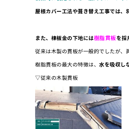
屋根カバー工法や葺き替え工事では、
樹脂貫板
また、棟板金の下地には
を採
従来は木製の貫板が一般的でしたが、
樹脂貫板の最大の特徴は、
水を吸収し
▽従来の木製貫板