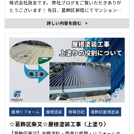
株式会社眞友です。 弊社ブログをご覧いただきありが
とうございます！ 先日、葛飾区新宿にてマンションの
外壁塗装工事をいたしましたので紹介します😊
詳しい内容を読む
before 下塗り施工の様子 RSマイクロサーフ
従来･･･
屋根リフォーム
屋根塗装
現場日記
葛飾区屋根塗装
☆葛飾区柴又☆屋根塗装工事〈上塗り〉
【葛飾区柴又】外壁塗料・雨漏り修理・リフォームの