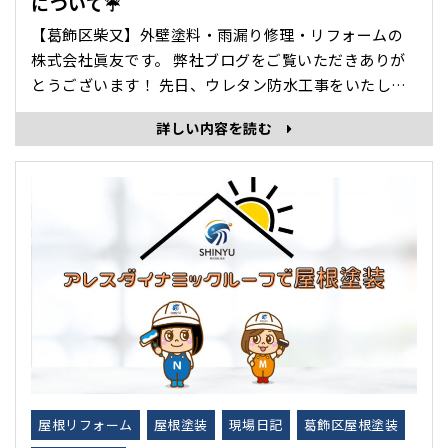
について☔
【葛飾区柴又】外壁塗料・雨漏り修理・リフォームの
株式会社眞友です。 弊社ブログをご覧いただきありが
とうございます！ 先日、ウレタン防水工事をいたしま
したので紹介します。 防水工事は「下処理が8割」と
詳しい内容を読む
言われるほど重要な工程です。 下処理を疎かにすると
防水効果を十分に発揮できません。 施工後すぐに剥が
れ・浮き・膨れの原因に繋がります。 ･･･
屋根リフォーム
屋根塗装
現場日記
葛飾区屋根塗装