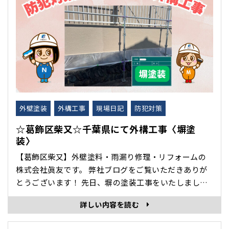
外壁塗装
外構工事
現場日記
防犯対策
☆葛飾区柴又☆千葉県にて外構工事〈塀塗
装〉
【葛飾区柴又】外壁塗料・雨漏り修理・リフォームの
株式会社眞友です。 弊社ブログをご覧いただきありが
とうございます！ 先日、塀の塗装工事をいたしました
ので紹介します。 外構工事は、敷地内にある設備や構
詳しい内容を読む
造物を整える工事！ 今回は塀塗装工事のご依頼をいた
だき施工しました。 塀の塗装は、美観の向上だけでな