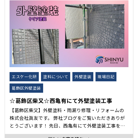
く、防水・防汚・耐久性アップのため そ･･･
エスケー化研
塗料について
外壁塗装
現場日記
葛飾区外壁塗装
☆葛飾区柴又☆西亀有にて外壁塗装工事
【葛飾区柴又】外壁塗料・雨漏り修理・リフォームの
株式会社眞友です。 弊社ブログをご覧いただきありが
とうございます！ 先日、西亀有にて外壁塗装工事をい
たしましたので紹介します。 外壁に剥がれが見られま