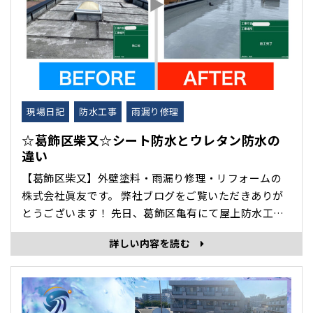
現場日記
防水工事
雨漏り修理
☆葛飾区柴又☆シート防水とウレタン防水の
違い
【葛飾区柴又】外壁塗料・雨漏り修理・リフォームの
株式会社眞友です。 弊社ブログをご覧いただきありが
とうございます！ 先日、葛飾区亀有にて屋上防水工事
をいたしましたので紹介します。 建物は上から劣化す
詳しい内容を読む
る。と言われるほど、屋上の防水性能は建物全体の寿
命に直結します！防水層が劣化すると、雨漏り → 構造
体の腐食 → 建物全体の耐久性低下 に繋がります。 その
ため屋根同様に･･･