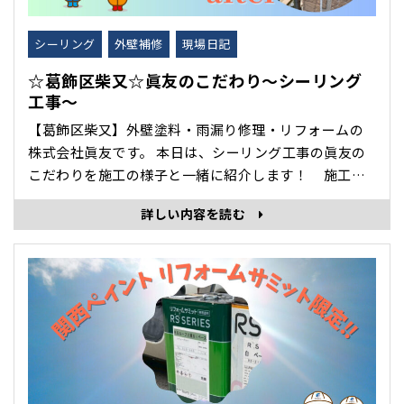
シーリング
外壁補修
現場日記
☆葛飾区柴又☆眞友のこだわり～シーリング
工事～
【葛飾区柴又】外壁塗料・雨漏り修理・リフォームの
株式会社眞友です。 本日は、シーリング工事の眞友の
こだわりを施工の様子と一緒に紹介します！ 施工前
シーリング部分に色あせが見られます。 紫外線や雨風
詳しい内容を読む
にさらされることでシーリングの表面が白くなる・く
すむ・ツヤがなくなります。 防水性低下の初期サイン
として見逃せない劣･･･