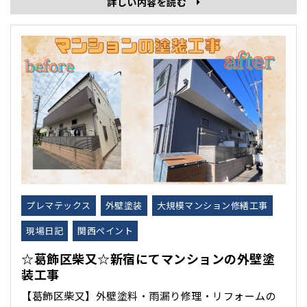
詳しい内容を読む
した。 そのままにしておくと雨水の浸入や外壁の劣化
を進行させる原因にもなります。 塗膜が紫外線や風雨
で劣化し、密着力が弱まって剥がれやす･･･
プレマテックス
外壁塗装
大規模マンション修繕工事
現場日記
関西ペイント
☆葛飾区柴又☆新宿にてマンションの外壁塗
装工事
【葛飾区柴又】外壁塗料・雨漏り修理・リフォームの