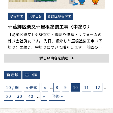
屋根塗装
現場日記
葛飾区屋根塗装
☆葛飾区柴又☆屋根塗装工事〈中塗り〉
【葛飾区柴又】外壁塗料・雨漏り修理・リフォームの
株式会社眞友です。 先日、紹介した屋根塗装工事〈下
塗り〉の続き、中塗りについて紹介します。 前回の記
事はこちら 目立たない中塗りは、屋根塗装において
詳しい内容を読む
要のようななくてはならない大切な手順です。 中塗り
の役割 ・塗膜の厚みを確保して紫外線や雨風などから
守る。 ・性･･･
新着順
古い順
10 / 86
« 先頭
«
...
8
9
10
11
12
...
20
30
40
...
»
最後 »