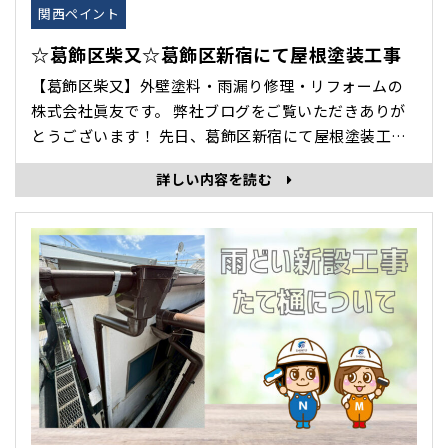
関西ペイント
☆葛飾区柴又☆葛飾区新宿にて屋根塗装工事
【葛飾区柴又】外壁塗料・雨漏り修理・リフォームの
株式会社眞友です。 弊社ブログをご覧いただきありが
とうございます！ 先日、葛飾区新宿にて屋根塗装工事
をいたしましたので紹介します。 今回使用した塗料
詳しい内容を読む
は 関西ペイント アレスダイナミックルーフ 屋根を
強く、美しく守る、高性能塗料！ 「耐久性・防汚性・
美観性」に優れており、長く安心して使え･･･