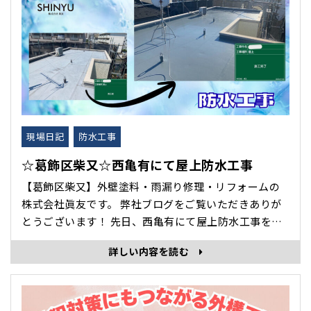
現場日記
防水工事
☆葛飾区柴又☆西亀有にて屋上防水工事
【葛飾区柴又】外壁塗料・雨漏り修理・リフォームの
株式会社眞友です。 弊社ブログをご覧いただきありが
とうございます！ 先日、西亀有にて屋上防水工事をい
たしましたので紹介します。 ～防水工事のタイミン
詳しい内容を読む
グ～ 防水層の膨れやひび割れ 表面の塗膜が剥がれてき
た 水はけが悪い 防水シートのめくれ コケやカビ、黒ず
み･･･