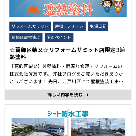
リフォームサミット
屋根リフォーム
現場日記
葛飾区屋根塗装
関西ペイント
☆葛飾区柴又☆リフォームサミット店限定‼遮
熱塗料
【葛飾区柴又】外壁塗料・雨漏り修理・リフォームの
株式会社眞友です。 弊社ブログをご覧いただきありが
とうございます！ 先日、江戸川区にて屋根塗装工事を
いたしましたので紹介します。 今回使った材料はこち
詳しい内容を読む
らです☆ ・RSルーフ2液Si（遮熱シリコンタイプ） 赤
外線反射効果があり、遮熱性能を重視した塗料です。遮
熱効果で夏場の室内環境を快適にすることが可能。 ･･･