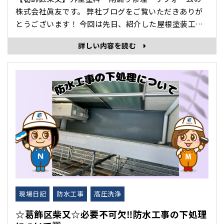
株式会社眞友です。 弊社ブログをご覧いただきありが
とうございます！ 今回は先日、紹介した屋根塗装工事
の続きを紹介します。 前回の中塗りの様子は こちら
詳しい内容を読む
😊 上塗り作業は 屋根塗装工事の仕上げの決め手とな
る重要な工程！ ⭐上塗りの役割 ・美観の向上･･･
現場日記
防水工事
高圧洗浄
☆葛飾区柴又☆必要不可欠‼防水工事の下処理