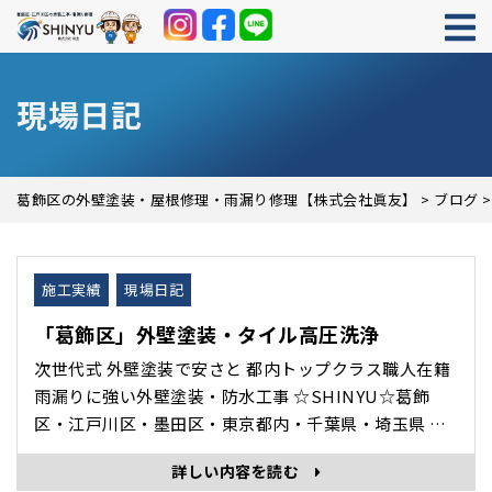
現場日記
葛飾区の外壁塗装・屋根修理・雨漏り修理【株式会社眞友】
>
ブログ
施工実績
現場日記
「葛飾区」外壁塗装・タイル高圧洗浄
次世代式 外壁塗装で安さと 都内トップクラス職人在籍
雨漏りに強い外壁塗装・防水工事 ☆SHINYU☆葛飾
区・江戸川区・墨田区・東京都内・千葉県・埼玉県 を
中心に 外壁塗装・雨漏り修理・防水工事・住宅修理 専
詳しい内容を読む
門の 株式会社眞友 の 現場日記 施工完了 をホームペー