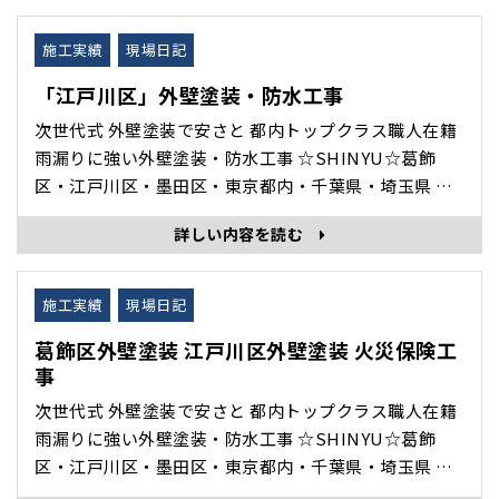
ジブログでご紹介いたします。 コケが凄いタイル汚れ
を高圧洗浄で流します。 施工前 施工中 施工完了 ･･･
施工実績
現場日記
「江戸川区」外壁塗装・防水工事
次世代式 外壁塗装で安さと 都内トップクラス職人在籍
雨漏りに強い外壁塗装・防水工事 ☆SHINYU☆葛飾
区・江戸川区・墨田区・東京都内・千葉県・埼玉県 を
中心に 外壁塗装・雨漏り修理・防水工事・住宅修理 専
詳しい内容を読む
門の 株式会社眞友 の 現場日記 施工完了 をホームペー
ジブログでご紹介いたします。 江戸川区で雨漏り修理
屋上防水工事を 施工致しました。 今回はウレタン防
施工実績
現場日記
水･･･
葛飾区外壁塗装 江戸川区外壁塗装 火災保険工
事
次世代式 外壁塗装で安さと 都内トップクラス職人在籍
雨漏りに強い外壁塗装・防水工事 ☆SHINYU☆葛飾
区・江戸川区・墨田区・東京都内・千葉県・埼玉県 を
中心に 外壁塗装・雨漏り修理・防水工事・住宅修理 専