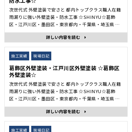
防水工事☆
次世代式 外壁塗装で安さと 都内トップクラス職人在籍
雨漏りに強い外壁塗装・防水工事 ☆SHINYU☆葛飾
区・江戸川区・墨田区・東京都内・千葉県・埼玉県 を
中心に 外壁塗装・雨漏り修理・防水工事・住宅修理 専
詳しい内容を読む
門の 株式会社眞友 の 現場日記 施工完了 をホームペー
ジブログでご紹介いたします。 施工前 施工後 施工日数
3日完全調査見積り無料！！！！ ･･･
施工実績
現場日記
葛飾区外壁塗装・江戸川区外壁塗装 ☆葛飾区
外壁塗装☆
次世代式 外壁塗装で安さと 都内トップクラス職人在籍
雨漏りに強い外壁塗装・防水工事 ☆SHINYU☆葛飾
区・江戸川区・墨田区・東京都内・千葉県・埼玉県 を
中心に 外壁塗装・雨漏り修理・防水工事・住宅修理 専
詳しい内容を読む
門の 株式会社眞友 の 現場日記 施工完了 をホームペー
ジブログでご紹介いたします。 施工前 施工完了 ･･･
施工実績
現場日記