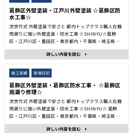
葛飾区外壁塗装・江戸川外壁塗装 ☆葛飾区防
水工事☆
次世代式 外壁塗装で安さと 都内トップクラス職人在籍
雨漏りに強い外壁塗装・防水工事 ☆SHINYU☆葛飾
区・江戸川区・墨田区・東京都内・千葉県・埼玉県 を
中心に 外壁塗装・雨漏り修理・防水工事・住宅修理 専
詳しい内容を読む
門の 株式会社眞友 の 現場日記 施工完了 をホームペー
ジブログでご紹介いたします。 施工前 セメントカチオ
ン プライマー ウレタ･･･
施工実績
現場日記
葛飾区外壁塗装・葛飾区防水工事・ ☆葛飾区
雨漏り修理☆
次世代式 外壁塗装で安さと 都内トップクラス職人在籍
雨漏りに強い外壁塗装・防水工事 ☆SHINYU☆ 葛飾
区・江戸川区・墨田区・東京都内・千葉県・埼玉県 を
中心に 外壁塗装・雨漏り修理・防水工事・住宅修理 専
詳しい内容を読む
門の 株式会社眞友 の 現場日記 施工完了 をホームペー