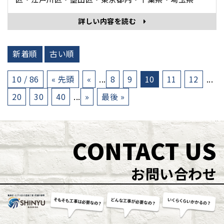
中心に 外壁塗装・雨漏り修理・防水工事・住宅修理 専
詳しい内容を読む
門の 株式会社眞友 の 現場日記 施工完了 をホームペー
ジブログでご紹介いたします。 施工完了 ･･･
新着順
古い順
10 / 86
« 先頭
«
...
8
9
10
11
12
...
20
30
40
...
»
最後 »
CONTACT US
お問い合わせ