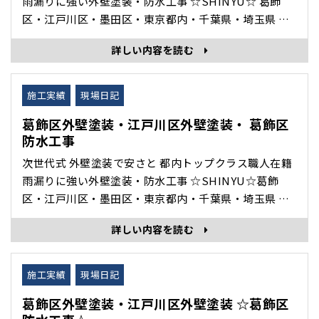
雨漏りに強い外壁塗装・防水工事 ☆SHINYU☆ 葛飾
区・江戸川区・墨田区・東京都内・千葉県・埼玉県 を
中心に 外壁塗装・雨漏り修理・防水工事・住宅修理 専
詳しい内容を読む
門の 株式会社眞友 の 現場日記 施工完了 をホームペー
ジブログでご紹介いたします。 葛飾区雨漏り修理・江
戸川区雨漏り修理・都内・千葉県・埼玉県の方･･･
施工実績
現場日記
葛飾区外壁塗装・江戸川区外壁塗装・ 葛飾区
防水工事
次世代式 外壁塗装で安さと 都内トップクラス職人在籍
雨漏りに強い外壁塗装・防水工事 ☆SHINYU☆葛飾
区・江戸川区・墨田区・東京都内・千葉県・埼玉県 を
中心に 外壁塗装・雨漏り修理・防水工事・住宅修理 専
詳しい内容を読む
門の 株式会社眞友 の 現場日記 施工完了 をホームペー
ジブログでご紹介いたします。 葛飾区ベランダ防水工
事施工前 施工後 施工日数3日 完全･･･
施工実績
現場日記
葛飾区外壁塗装・江戸川区外壁塗装 ☆葛飾区