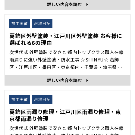
詳しい内容を読む
門の 株式会社眞友 の 現場日記 施工完了 をホームペー
ジブログでご紹介いたします。 火災保険工事 全てお客
様ご負担はございませんでした。 施工前 ･･･
施工実績
現場日記
葛飾区外壁塗装・江戸川区外壁塗装 お客様に
選ばれる6の理由
次世代式 外壁塗装で安さと 都内トップクラス職人在籍
雨漏りに強い外壁塗装・防水工事 ☆SHINYU☆ 葛飾
区・江戸川区・墨田区・東京都内・千葉県・埼玉県 を
中心に 外壁塗装・雨漏り修理・防水工事・住宅修理 専
詳しい内容を読む
門の 株式会社眞友 の 現場日記 施工完了 をホームペー
ジブログでご紹介いたします。 SHINYU がお客様から
選ばれる6つの理由 ①スピード対応 お客様･･･
施工実績
現場日記
葛飾区雨漏り修理・江戸川区雨漏り修理・東
京都雨漏り修理
次世代式 外壁塗装で安さと 都内トップクラス職人在籍