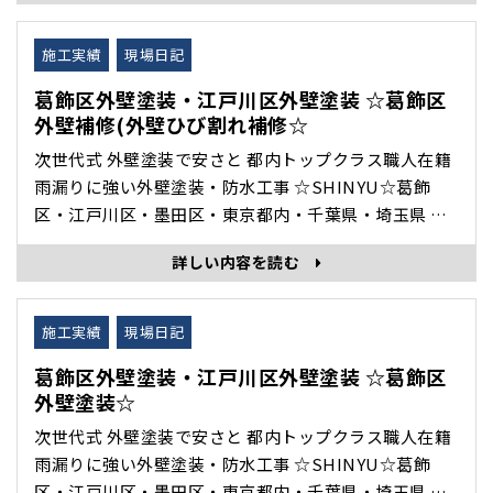
ジブログでご紹介いたします。 店舗 入り口上の バルコ
ニーからの雨漏り修理です。 ･･･
施工実績
現場日記
葛飾区外壁塗装・江戸川区外壁塗装 ☆葛飾区
外壁補修(外壁ひび割れ補修☆
次世代式 外壁塗装で安さと 都内トップクラス職人在籍
雨漏りに強い外壁塗装・防水工事 ☆SHINYU☆葛飾
区・江戸川区・墨田区・東京都内・千葉県・埼玉県 を
中心に 外壁塗装・雨漏り修理・防水工事・住宅修理 専
詳しい内容を読む
門の 株式会社眞友 の 現場日記 施工完了 をホームペー
ジブログでご紹介いたします。 施工前 5mm以上のひび
割れの箇所にサンダーでVカットします。 プライマ
施工実績
現場日記
ー･･･
葛飾区外壁塗装・江戸川区外壁塗装 ☆葛飾区
外壁塗装☆
次世代式 外壁塗装で安さと 都内トップクラス職人在籍
雨漏りに強い外壁塗装・防水工事 ☆SHINYU☆葛飾
区・江戸川区・墨田区・東京都内・千葉県・埼玉県 を